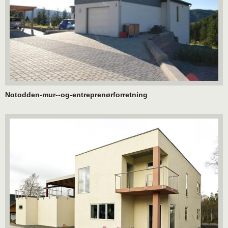
Notodden-mur--og-entreprenørforretning