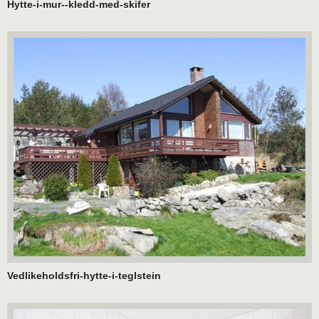
Hytte-i-mur--kledd-med-skifer
Vedlikeholdsfri-hytte-i-teglstein