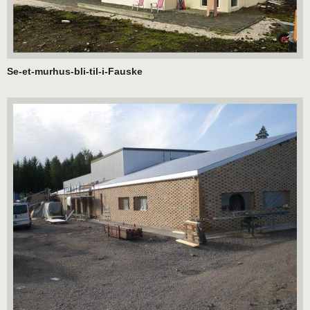
Se-et-murhus-bli-til-i-Fauske