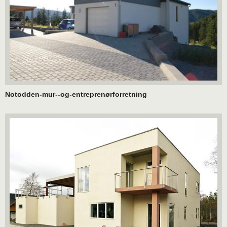
Notodden-mur--og-entreprenørforretning