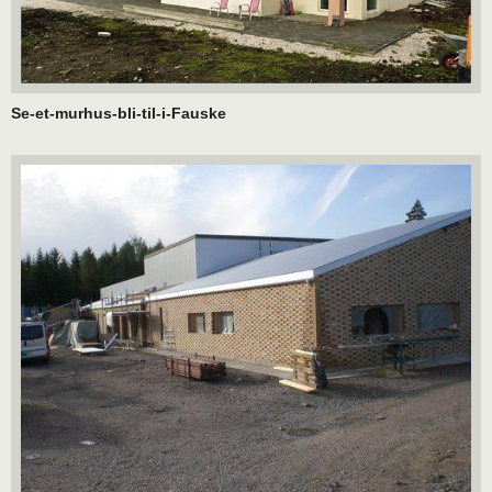
Se-et-murhus-bli-til-i-Fauske