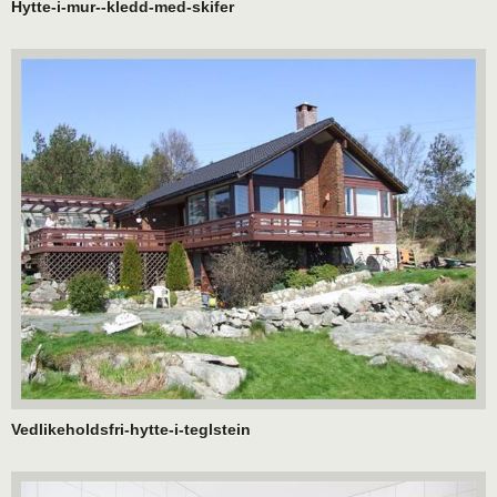
Hytte-i-mur--kledd-med-skifer
Vedlikeholdsfri-hytte-i-teglstein