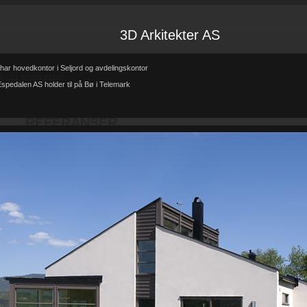
3D Arkitekter AS
har hovedkontor i Seljord og avdelingskontor
tp://3d-arkitekter.no/
spedalen AS holder til på Bø i Telemark
Forsiden
Referanser
REFERANSER
-
-
REFERANSER
Teglhus R.B.Johannessen AS
Hytte i mur