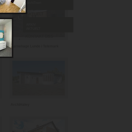
ArchiTown
ARKIV
AKTUELT
Barnehage Lunde i Telemark
ArchiHaley