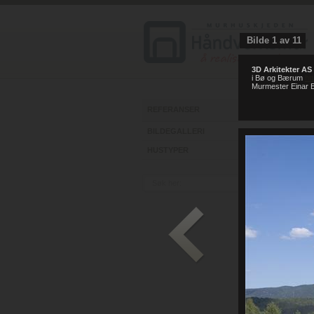
Bilde
1
av
11
3D Arkitekter AS
i Bø og Bærum
ht
Murmester Einar E
REFERANSER
BILDEGALLERI
HUSTYPER