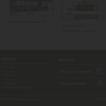
Murmester Eirik Hansen AS
3D Arkitekter AS
Murmester Einar Espedalen AS
SIDEKART
Forsiden
Om oss
Referanser
Aktuelt
Kontakt oss
Bestill Murhusmagasinet
Webdesign
o - E-post:
post@handverksmur.no