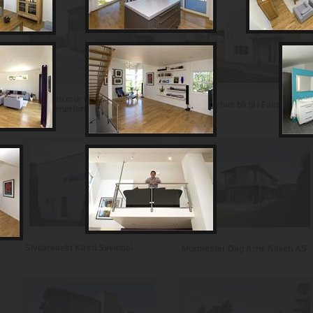
Notodden mur og
Se et murhus bli til i Fauske
entreprenørforretning
Sivilarkitekt Kirsti Sveindal
Murmester Dag Arne Nilsen AS