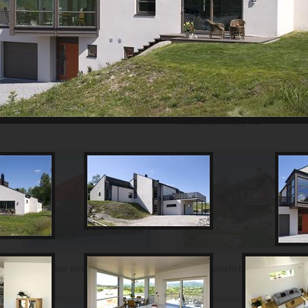
Th Johansen and Sønner AS
Haugerud Vikeby AS
Vedlikeholdsfri hytte i teglstein
Hytte i mur kledd med skifer