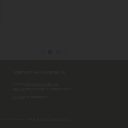
E-post:
post@handverksmur.no
Klikk her
for å komme til kontaktskjema
Logg inn
for forhandlere
 og webutvikling av
A2N Digitalbyrå/ Reklamebyrå