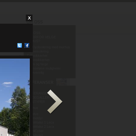
OM OSS
HVORFOR VELGE
MURHUS?
God lydisolering med murhus
Varmeisolering
Fuktsikkerhet
Brannsikkerhet
Form og farge
Grenseløse muligheter
Miljøvennlig
REFERANSER
BILDEGALLERI
HUSTYPER
Murhus
Mur og Puss AS
Sandve
Murmeldyr
ArchiMalist 1 Leca
ArchiMalist 2 Leca
ArchiCyber
ArchiAvant