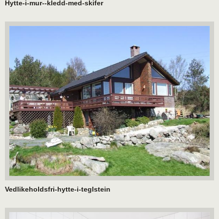
Hytte-i-mur--kledd-med-skifer
Vedlikeholdsfri-hytte-i-teglstein