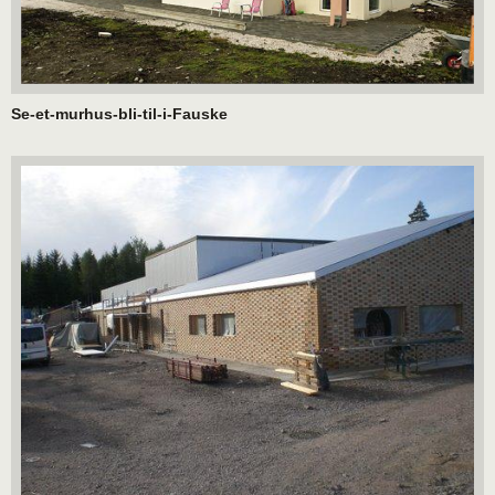
Se-et-murhus-bli-til-i-Fauske