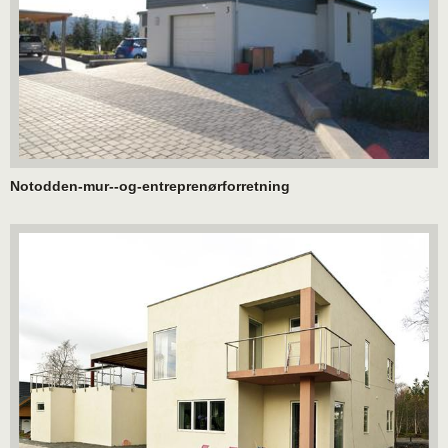
Notodden-mur--og-entreprenørforretning