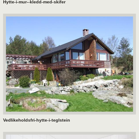
Hytte-i-mur--kledd-med-skifer
Vedlikeholdsfri-hytte-i-teglstein