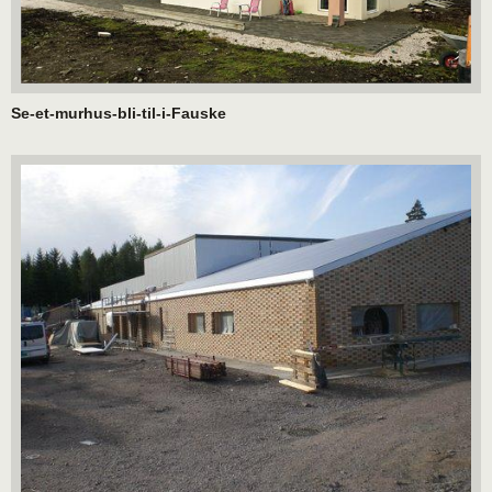
Se-et-murhus-bli-til-i-Fauske