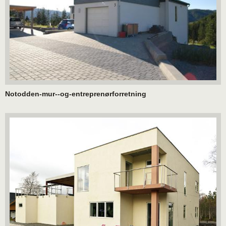
Notodden-mur--og-entreprenørforretning