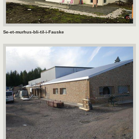
Se-et-murhus-bli-til-i-Fauske