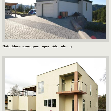
Notodden-mur--og-entreprenørforretning