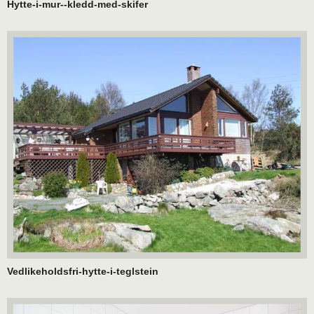
Hytte-i-mur--kledd-med-skifer
Vedlikeholdsfri-hytte-i-teglstein