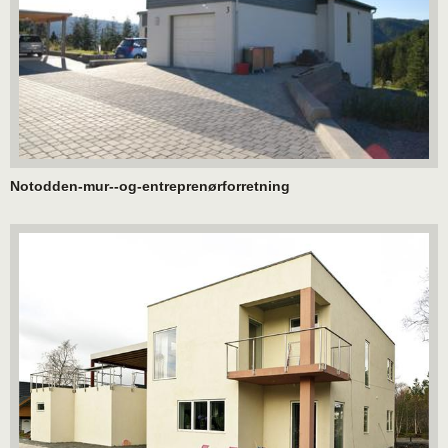
Notodden-mur--og-entreprenørforretning