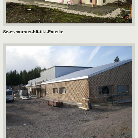
Se-et-murhus-bli-til-i-Fauske