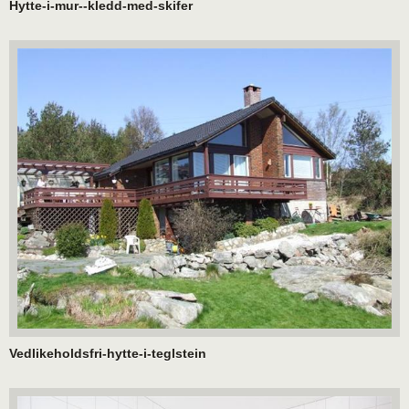
Hytte-i-mur--kledd-med-skifer
Vedlikeholdsfri-hytte-i-teglstein