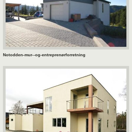
Notodden-mur--og-entreprenørforretning