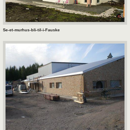
Se-et-murhus-bli-til-i-Fauske