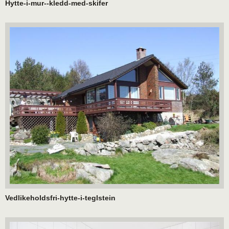
Hytte-i-mur--kledd-med-skifer
Vedlikeholdsfri-hytte-i-teglstein