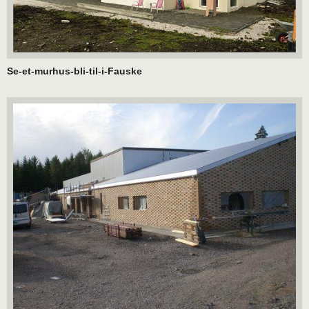
Se-et-murhus-bli-til-i-Fauske