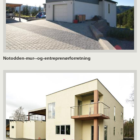
Notodden-mur--og-entreprenørforretning