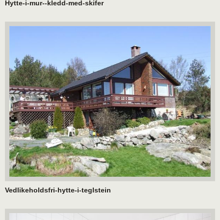
Hytte-i-mur--kledd-med-skifer
Vedlikeholdsfri-hytte-i-teglstein