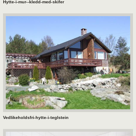
Hytte-i-mur--kledd-med-skifer
Vedlikeholdsfri-hytte-i-teglstein