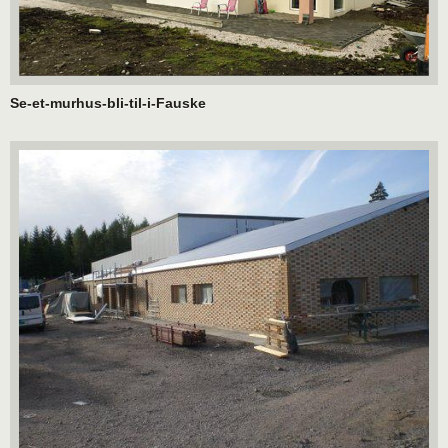
Se-et-murhus-bli-til-i-Fauske