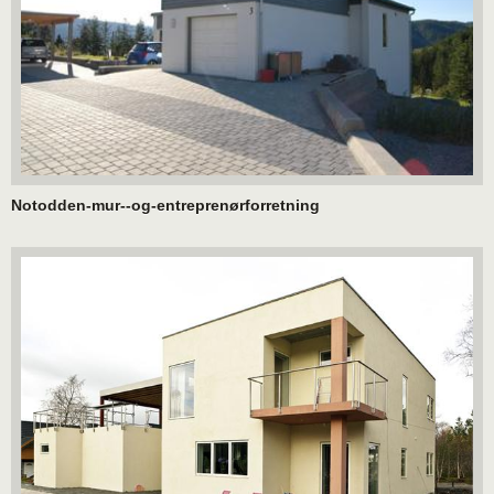
Notodden-mur--og-entreprenørforretning