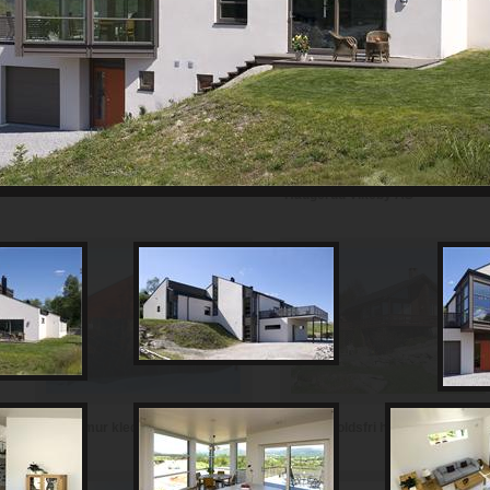
Th Johansen and Sønner AS
Haugerud Vikeby AS
Vedlikeholdsfri hytte i teglstein
Hytte i mur kledd med skifer