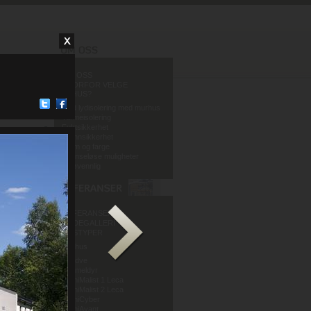
OM OSS
HVORFOR VELGE
MURHUS?
God lydisolering med murhus
Varmeisolering
Fuktsikkerhet
Brannsikkerhet
Form og farge
Grenseløse muligheter
Miljøvennlig
REFERANSER
BILDEGALLERI
HUSTYPER
Murhus
Mur og Puss AS
Sandve
Murmeldyr
ArchiMalist 1 Leca
ArchiMalist 2 Leca
ArchiCyber
ArchiAvant