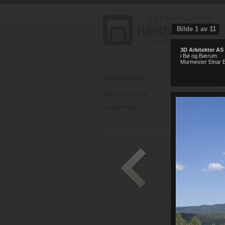
Bilde
1
av
11
3D Arkitekter AS
i Bø og Bærum
ht
Murmester Einar E
REFERANSER
BILDEGALLERI
HUSTYPER