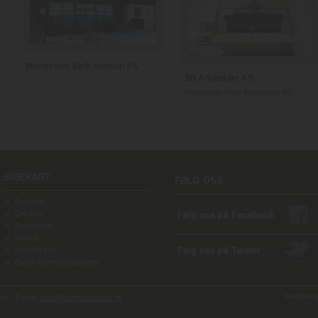
Murmester Eirik Hansen AS
3D Arkitekter AS
Murmester Einar Espedalen AS
SIDEKART
Forsiden
Om oss
Referanser
Aktuelt
Kontakt oss
Bestill Murhusmagasinet
Webdesign
o - E-post:
post@handverksmur.no