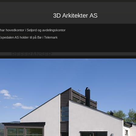
3D Arkitekter AS
har hovedkontor i Seljord og avdelingskontor
tp://3d-arkitekter.no/
spedalen AS holder til på Bø i Telemark
Forsiden
Referanser
REFERANSER
-
-
REFERANSER
Teglhus R.B.Johannessen AS
Hytte i mur