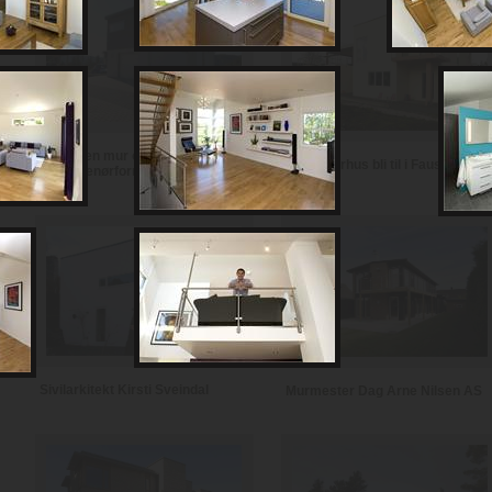
Notodden mur og
Se et murhus bli til i Fauske
entreprenørforretning
Sivilarkitekt Kirsti Sveindal
Murmester Dag Arne Nilsen AS