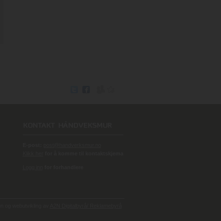
E-post:
post@handverksmur.no
Klikk her
for å komme til kontaktskjema
Logg inn
for forhandlere
 og webutvikling av
A2N Digitalbyrå/ Reklamebyrå