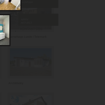
ArchiTown
ARKIV
AKTUELT
Barnehage Lunde i Telemark
ArchiHaley