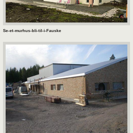
Se-et-murhus-bli-til-i-Fauske