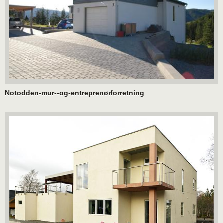
Notodden-mur--og-entreprenørforretning