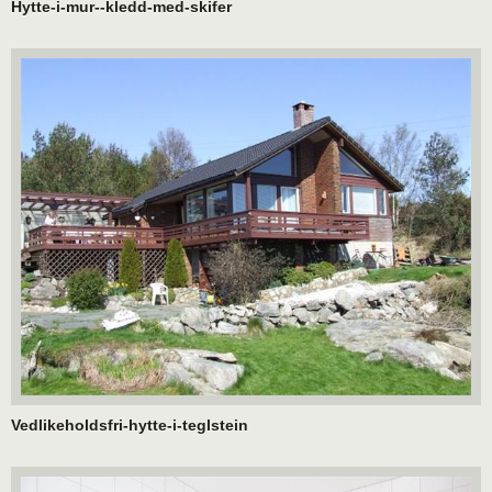
Hytte-i-mur--kledd-med-skifer
Vedlikeholdsfri-hytte-i-teglstein