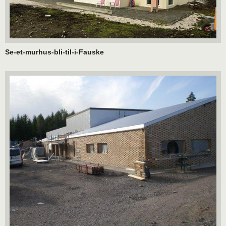
Se-et-murhus-bli-til-i-Fauske