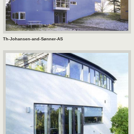
Th-Johansen-and-Sønner-AS