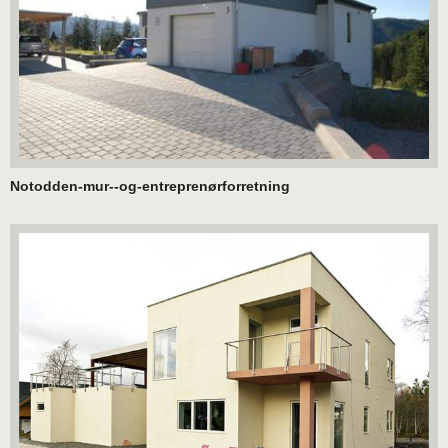
Notodden-mur--og-entreprenørforretning