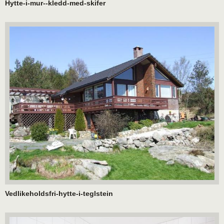
Hytte-i-mur--kledd-med-skifer
Vedlikeholdsfri-hytte-i-teglstein