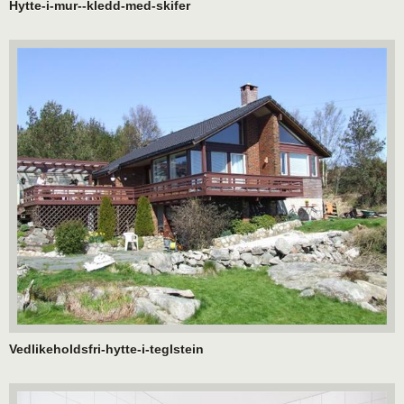
Hytte-i-mur--kledd-med-skifer
Vedlikeholdsfri-hytte-i-teglstein