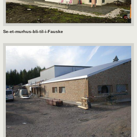
Se-et-murhus-bli-til-i-Fauske