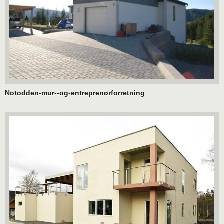
Notodden-mur--og-entreprenørforretning