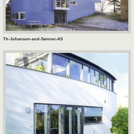
Th-Johansen-and-Sønner-AS