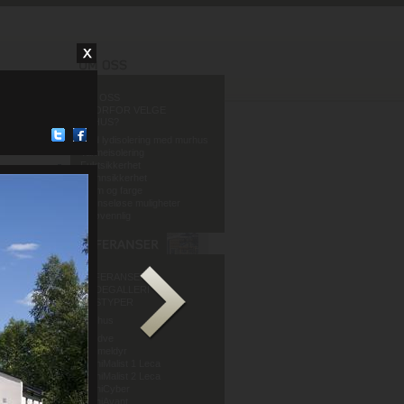
OM OSS
HVORFOR VELGE
MURHUS?
God lydisolering med murhus
Varmeisolering
Fuktsikkerhet
Brannsikkerhet
Form og farge
Grenseløse muligheter
Miljøvennlig
REFERANSER
BILDEGALLERI
HUSTYPER
Murhus
Mur og Puss AS
Sandve
Murmeldyr
ArchiMalist 1 Leca
ArchiMalist 2 Leca
ArchiCyber
ArchiAvant