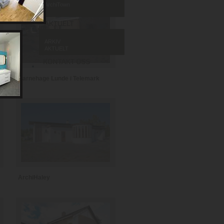
ArchiTown
ARKIV
AKTUELT
Barnehage Lunde i Telemark
ArchiHaley