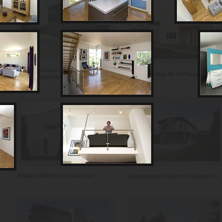
Notodden mur og
Se et murhus bli til i Fauske
entreprenørforretning
Sivilarkitekt Kirsti Sveindal
Murmester Dag Arne Nilsen AS