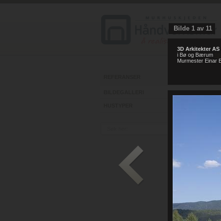
Bilde
1
av
11
3D Arkitekter AS
i Bø og Bærum
ht
Murmester Einar E
REFERANSER
BILDEGALLERI
HUSTYPER