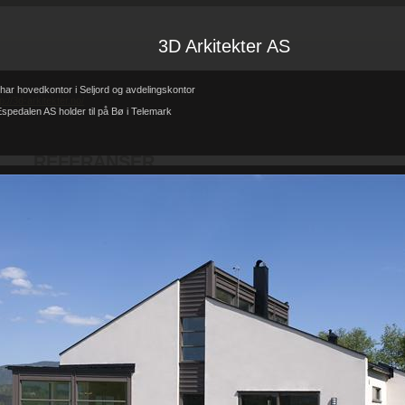
3D Arkitekter AS
har hovedkontor i Seljord og avdelingskontor
tp://3d-arkitekter.no/
spedalen AS holder til på Bø i Telemark
Forsiden
Referanser
REFERANSER
-
-
REFERANSER
Teglhus R.B.Johannessen AS
Hytte i mur