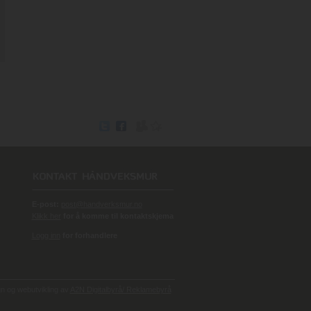
E-post:
post@handverksmur.no
Klikk her
for å komme til kontaktskjema
Logg inn
for forhandlere
 og webutvikling av
A2N Digitalbyrå/ Reklamebyrå