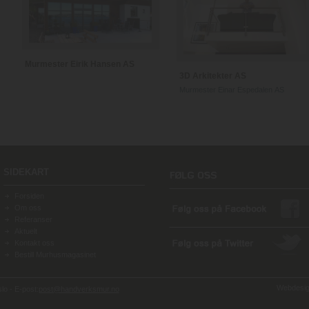
Murmester Eirik Hansen AS
3D Arkitekter AS
Murmester Einar Espedalen AS
SIDEKART
Forsiden
Om oss
Referanser
Aktuelt
Kontakt oss
Bestill Murhusmagasinet
Webdesign
o - E-post:
post@handverksmur.no