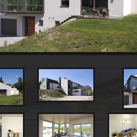
Th Johansen and Sønner AS
Haugerud Vikeby AS
Vedlikeholdsfri hytte i teglstein
Hytte i mur kledd med skifer