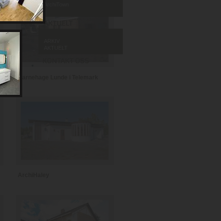
ArchiTown
ARKIV
AKTUELT
Barnehage Lunde i Telemark
ArchiHaley