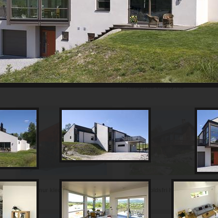
Th Johansen and Sønner AS
Haugerud Vikeby AS
Vedlikeholdsfri hytte i teglstein
Hytte i mur kledd med skifer