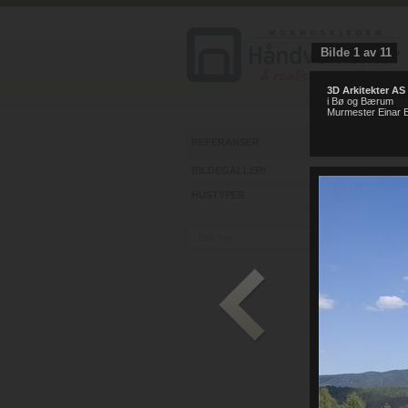
Bilde
1
av
11
3D Arkitekter AS
i Bø og Bærum
ht
Murmester Einar E
REFERANSER
BILDEGALLERI
HUSTYPER