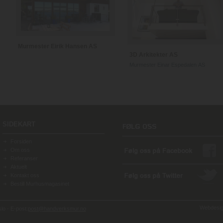
Murmester Eirik Hansen AS
3D Arkitekter AS
Murmester Einar Espedalen AS
SIDEKART
Forsiden
Om oss
Referanser
Aktuelt
Kontakt oss
Bestill Murhusmagasinet
Webdesign
o - E-post:
post@handverksmur.no