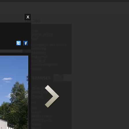
OM OSS
HVORFOR VELGE
MURHUS?
God lydisolering med murhus
Varmeisolering
Fuktsikkerhet
Brannsikkerhet
Form og farge
Grenseløse muligheter
Miljøvennlig
REFERANSER
BILDEGALLERI
HUSTYPER
Murhus
Mur og Puss AS
Sandve
Murmeldyr
ArchiMalist 1 Leca
ArchiMalist 2 Leca
ArchiCyber
ArchiAvant