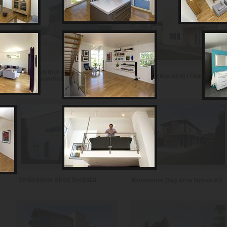
Notodden mur og
Se et murhus bli til i Fauske
entreprenørforretning
Sivilarkitekt Kirsti Sveindal
Murmester Dag Arne Nilsen AS