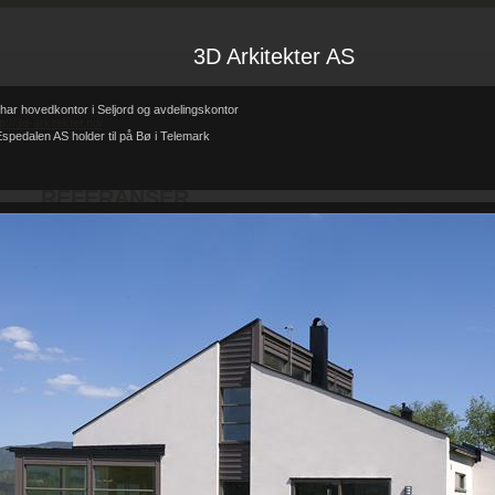
3D Arkitekter AS
har hovedkontor i Seljord og avdelingskontor
tp://3d-arkitekter.no/
spedalen AS holder til på Bø i Telemark
Forsiden
Referanser
REFERANSER
-
-
REFERANSER
Teglhus R.B.Johannessen AS
Hytte i mur