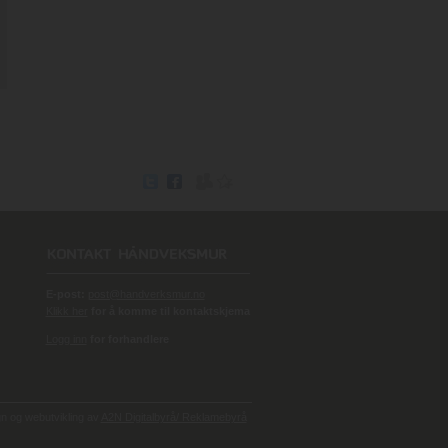
E-post:
post@handverksmur.no
Klikk her
for å komme til kontaktskjema
Logg inn
for forhandlere
 og webutvikling av
A2N Digitalbyrå/ Reklamebyrå