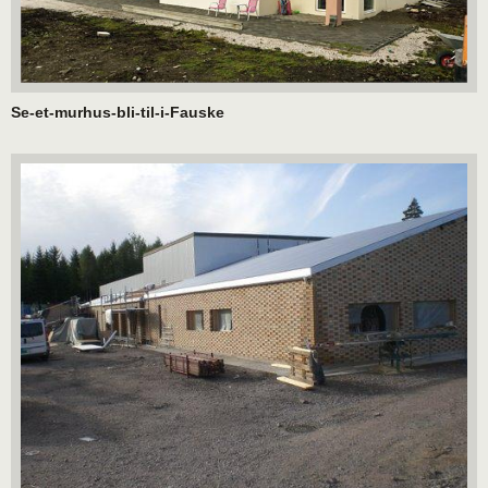
Se-et-murhus-bli-til-i-Fauske