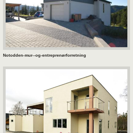
Notodden-mur--og-entreprenørforretning