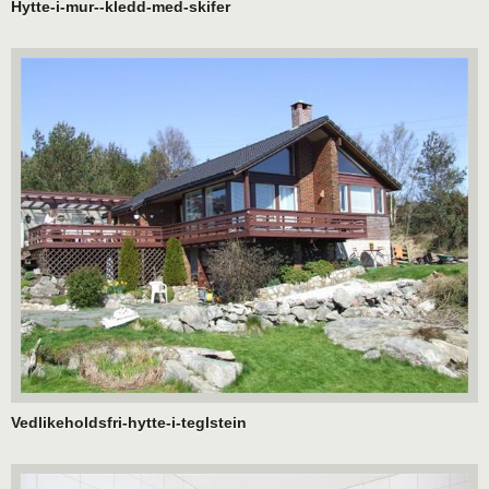
Hytte-i-mur--kledd-med-skifer
Vedlikeholdsfri-hytte-i-teglstein