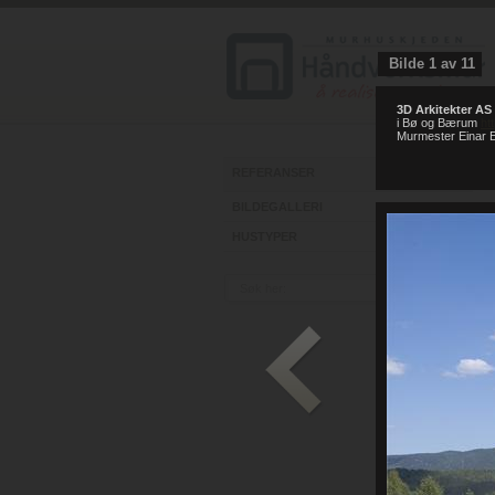
Bilde
1
av
11
3D Arkitekter AS
i Bø og Bærum
ht
Murmester Einar E
REFERANSER
BILDEGALLERI
HUSTYPER