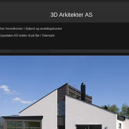
3D Arkitekter AS
har hovedkontor i Seljord og avdelingskontor
tp://3d-arkitekter.no/
spedalen AS holder til på Bø i Telemark
Forsiden
Referanser
REFERANSER
-
-
REFERANSER
Teglhus R.B.Johannessen AS
Hytte i mur