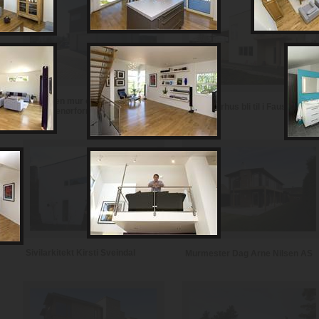
Notodden mur og
Se et murhus bli til i Fauske
entreprenørforretning
Sivilarkitekt Kirsti Sveindal
Murmester Dag Arne Nilsen AS