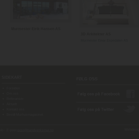
Murmester Eirik Hansen AS
3D Arkitekter AS
Murmester Einar Espedalen AS
SIDEKART
Forsiden
Om oss
Referanser
Aktuelt
Kontakt oss
Bestill Murhusmagasinet
Webdesign
o - E-post:
post@handverksmur.no