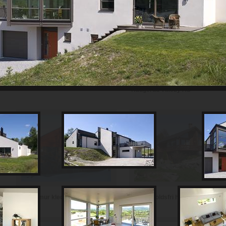
Th Johansen and Sønner AS
Haugerud Vikeby AS
Vedlikeholdsfri hytte i teglstein
Hytte i mur kledd med skifer