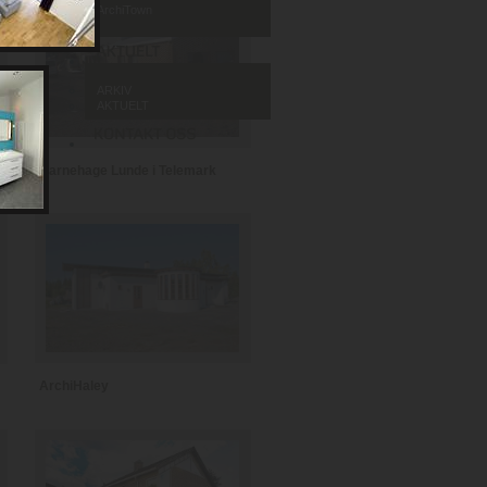
ArchiTown
ARKIV
AKTUELT
Barnehage Lunde i Telemark
ArchiHaley