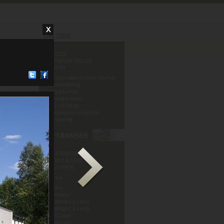
OM OSS
HVORFOR VELGE
MURHUS?
God lydisolering med murhus
Varmeisolering
Fuktsikkerhet
Brannsikkerhet
Form og farge
Grenseløse muligheter
Miljøvennlig
REFERANSER
BILDEGALLERI
HUSTYPER
Murhus
Mur og Puss AS
Sandve
Murmeldyr
ArchiMalist 1 Leca
ArchiMalist 2 Leca
ArchiCyber
ArchiAvant