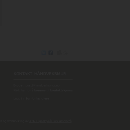
E-post:
post@handverksmur.no
Klikk her
for å komme til kontaktskjema
Logg inn
for forhandlere
 og webutvikling av
A2N Digitalbyrå/ Reklamebyrå