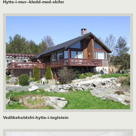
Hytte-i-mur--kledd-med-skifer
Vedlikeholdsfri-hytte-i-teglstein