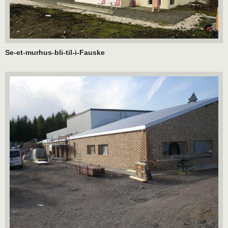
Se-et-murhus-bli-til-i-Fauske