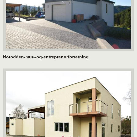
Notodden-mur--og-entreprenørforretning