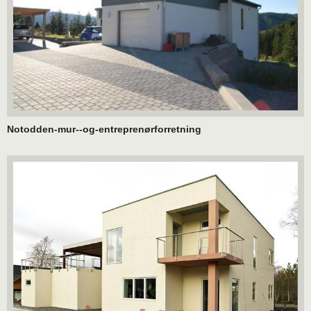
Notodden-mur--og-entreprenørforretning