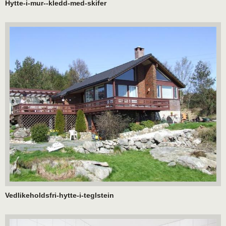
Hytte-i-mur--kledd-med-skifer
Vedlikeholdsfri-hytte-i-teglstein