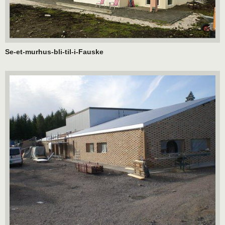
Se-et-murhus-bli-til-i-Fauske