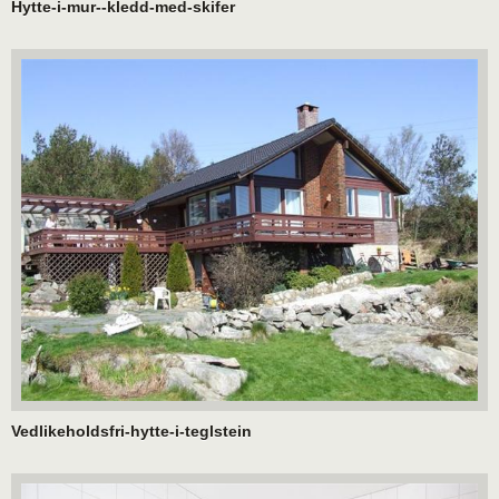
Hytte-i-mur--kledd-med-skifer
Vedlikeholdsfri-hytte-i-teglstein