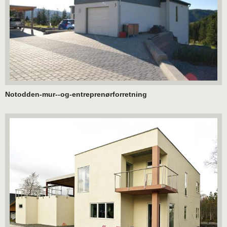
Notodden-mur--og-entreprenørforretning