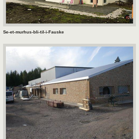
Se-et-murhus-bli-til-i-Fauske