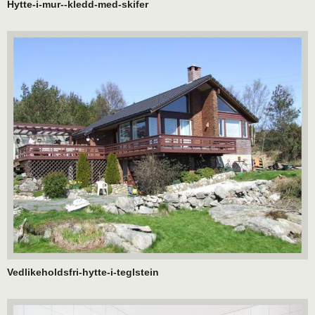
Hytte-i-mur--kledd-med-skifer
Vedlikeholdsfri-hytte-i-teglstein