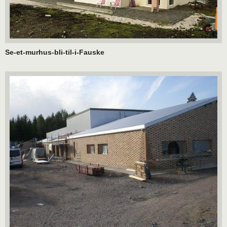
Se-et-murhus-bli-til-i-Fauske