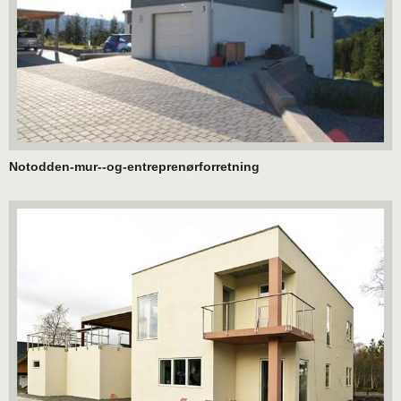
Notodden-mur--og-entreprenørforretning