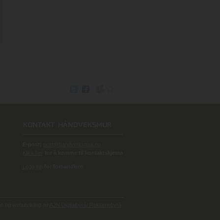
E-post:
post@handverksmur.no
Klikk her
for å komme til kontaktskjema
Logg inn
for forhandlere
 og webutvikling av
A2N Digitalbyrå/ Reklamebyrå