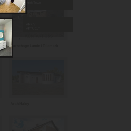
ArchiTown
ARKIV
AKTUELT
Barnehage Lunde i Telemark
ArchiHaley