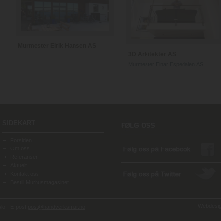
Murmester Eirik Hansen AS
3D Arkitekter AS
Murmester Einar Espedalen AS
SIDEKART
Forsiden
Om oss
Referanser
Aktuelt
Kontakt oss
Bestill Murhusmagasinet
Webdesign
o - E-post:
post@handverksmur.no