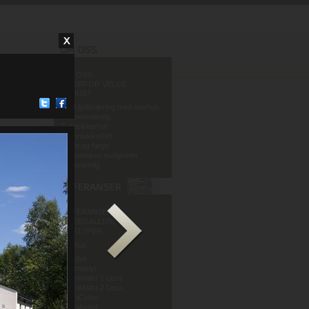
OM OSS
HVORFOR VELGE
MURHUS?
God lydisolering med murhus
Varmeisolering
Fuktsikkerhet
Brannsikkerhet
Form og farge
Grenseløse muligheter
Miljøvennlig
REFERANSER
BILDEGALLERI
HUSTYPER
Murhus
Mur og Puss AS
Sandve
Murmeldyr
ArchiMalist 1 Leca
ArchiMalist 2 Leca
ArchiCyber
ArchiAvant