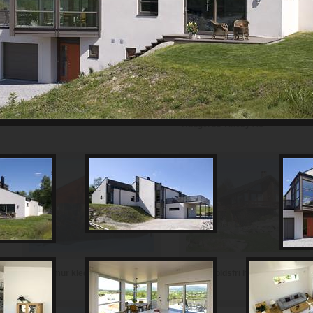
Th Johansen and Sønner AS
Haugerud Vikeby AS
Vedlikeholdsfri hytte i teglstein
Hytte i mur kledd med skifer