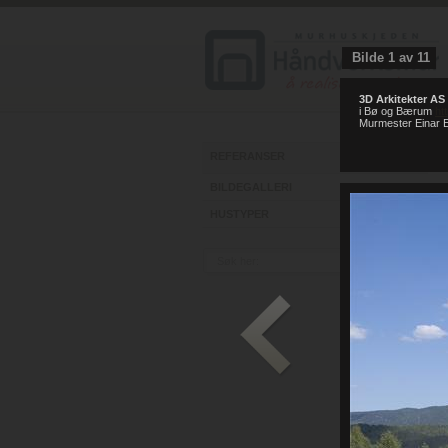
Bilde
1
av
11
3D Arkitekter AS
i Bø og Bærum
ht
Murmester Einar E
REFERANSER
BILDEGALLERI
HUSTYPER