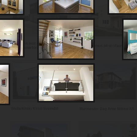
Notodden mur og
Se et murhus bli til i Fauske
entreprenørforretning
Sivilarkitekt Kirsti Sveindal
Murmester Dag Arne Nilsen AS