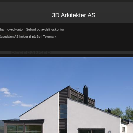
3D Arkitekter AS
har hovedkontor i Seljord og avdelingskontor
tp://3d-arkitekter.no/
spedalen AS holder til på Bø i Telemark
Forsiden
Referanser
REFERANSER
-
-
REFERANSER
Teglhus R.B.Johannessen AS
Hytte i mur