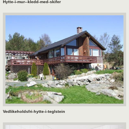
Hytte-i-mur--kledd-med-skifer
Vedlikeholdsfri-hytte-i-teglstein