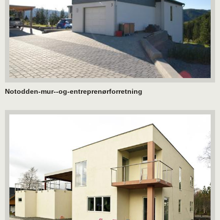
Notodden-mur--og-entreprenørforretning