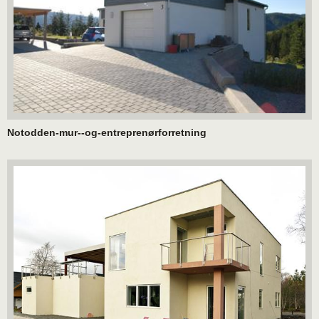
Notodden-mur--og-entreprenørforretning