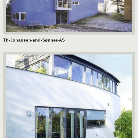
Th-Johansen-and-Sønner-AS