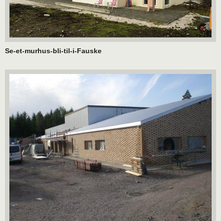
Se-et-murhus-bli-til-i-Fauske