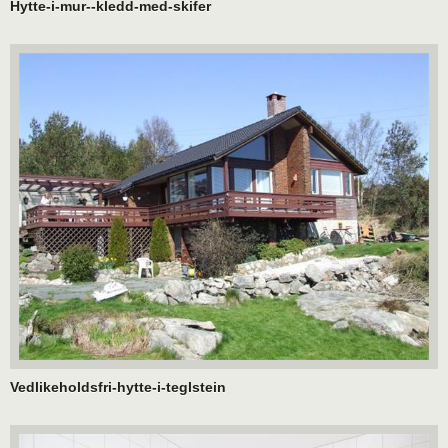
Hytte-i-mur--kledd-med-skifer
Vedlikeholdsfri-hytte-i-teglstein