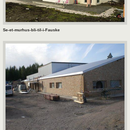
Se-et-murhus-bli-til-i-Fauske