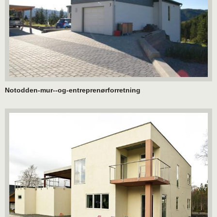
Notodden-mur--og-entreprenørforretning