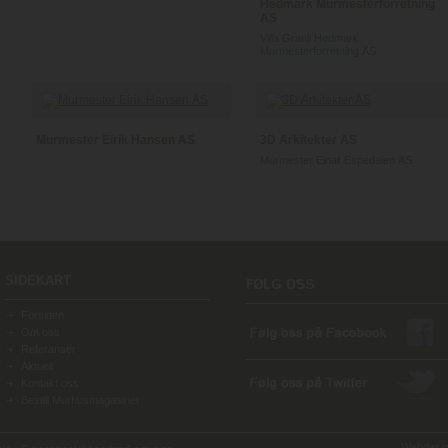
Hedmark Murmesterforretning
AS
Villa Granli Hedmark
Murmesterforretning AS
Murmester Eirik Hansen AS
3D Arkitekter AS
Murmester Einar Espedalen AS
SIDEKART
Forsiden
Om oss
Referanser
Aktuelt
Kontakt oss
Bestill Murhusmagasinet
Webdesign