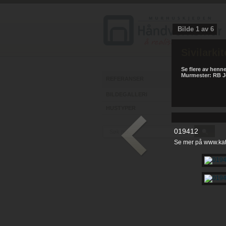
Bilde
1
av
6
Sivilarki
Se flere av henn
Murmester: RB 
REFERANSER
BILDEGALLERI
HUSTYPER
019412
Se mer på www.kat