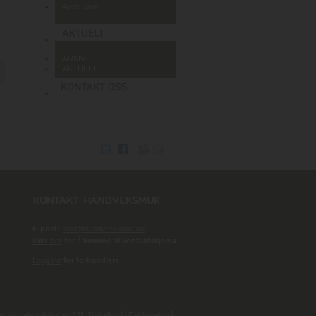
ArchiTown
ARKIV
AKTUELT
E-post:
post@handverksmur.no
Klikk her
for å komme til kontaktskjema
Logg inn
for forhandlere
 og webutvikling av
A2N Digitalbyrå/ Reklamebyrå