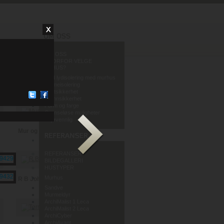
OM OSS
HVORFOR VELGE
MURHUS?
God lydisolering med murhus
Varmeisolering
Fuktsikkerhet
Brannsikkerhet
Form og farge
Grenseløse muligheter
Miljøvennlig
Mur og Puss AS
REFERANSER
BILDEGALLERI
HUSTYPER
Murhus
R B Johannessen AS
Sandve
Murmeldyr
ArchiMalist 1 Leca
ArchiMalist 2 Leca
ArchiCyber
ArchiAvant