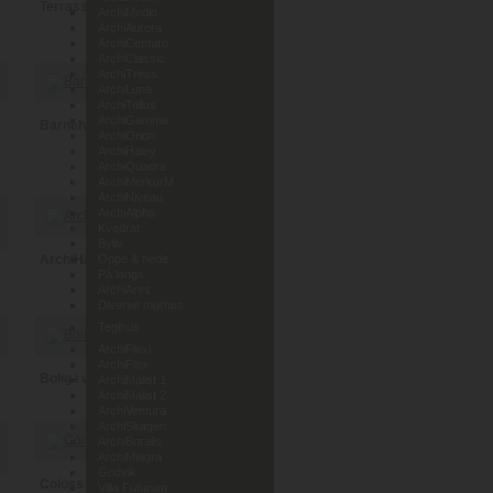
Terrassehus i Leca
ArchiMedio
ArchiAurora
ArchiCenturo
ArchiClassic
ArchiTress
ArchiLuna
ArchiTellus
ArchiGamma
Barnehage Lunde i Telemark
ArchiOrion
ArchiHaley
ArchiQuadra
ArchiMerkurM
ArchiNiveau
ArchiAlpha
Kvadrat
Byliv
ArchiHaley
Oppe & nede
På langs
ArchiAres
Diverse murhus
Teglhus
ArchiFlexi
ArchiFlex
Bolig i vedlikeholdsfri tegl
ArchiMalist 1
ArchiMalist 2
ArchiVentura
ArchiSkagen
ArchiBoralis
ArchiMiagra
Godvik
Coloss Murhus AS
Villa Futurum