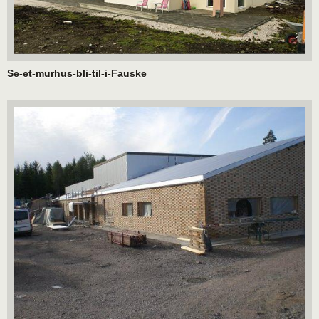
Se-et-murhus-bli-til-i-Fauske