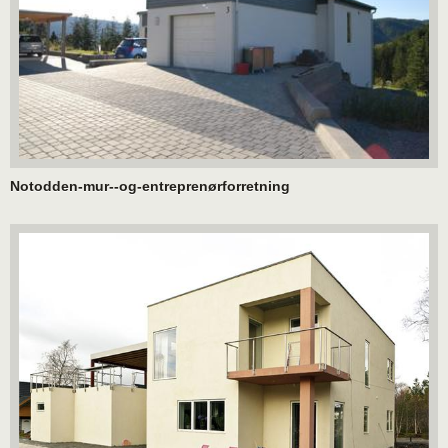
Notodden-mur--og-entreprenørforretning