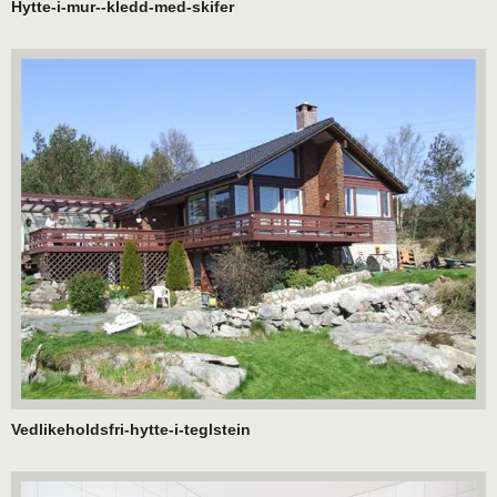
Hytte-i-mur--kledd-med-skifer
Vedlikeholdsfri-hytte-i-teglstein