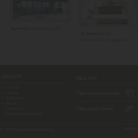
Murmester Eirik Hansen AS
3D Arkitekter AS
Murmester Einar Espedalen AS
SIDEKART
Forsiden
Om oss
Referanser
Aktuelt
Kontakt oss
Bestill Murhusmagasinet
Webdesign
o - E-post:
post@handverksmur.no