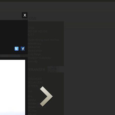
OM OSS
HVORFOR VELGE
MURHUS?
God lydisolering med murhus
Varmeisolering
Fuktsikkerhet
Brannsikkerhet
Form og farge
Grenseløse muligheter
Miljøvennlig
REFERANSER
BILDEGALLERI
HUSTYPER
Murhus
Mur og Puss AS
Sandve
Murmeldyr
ArchiMalist 1 Leca
ArchiMalist 2 Leca
ArchiCyber
ArchiAvant