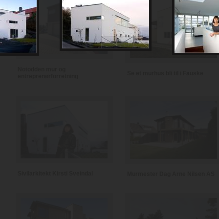
Notodden mur og
Se et murhus bli til i Fauske
entreprenørforretning
Sivilarkitekt Kirsti Sveindal
Murmester Dag Arne Nilsen AS