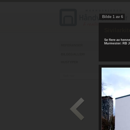
Bilde
1
av
6
Sivilarki
Se flere av henn
Murmester: RB 
REFERANSER
BILDEGALLERI
HUSTYPER