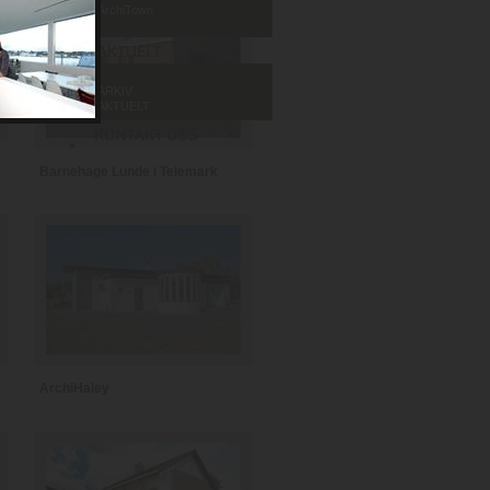
ArchiTown
ARKIV
AKTUELT
Barnehage Lunde i Telemark
ArchiHaley