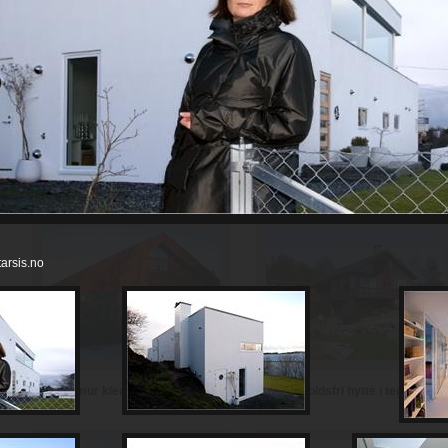
Th Johansen and Sønner AS
Haugerud Vikeby AS
arsis.no
Vedlikeholdsfri hytte i teglstein
Hytte i mur kledd med skifer