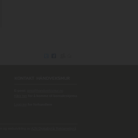
E-post:
post@handverksmur.no
Klikk her
for å komme til kontaktskjema
Logg inn
for forhandlere
 og webutvikling av
A2N Digitalbyrå/ Reklamebyrå