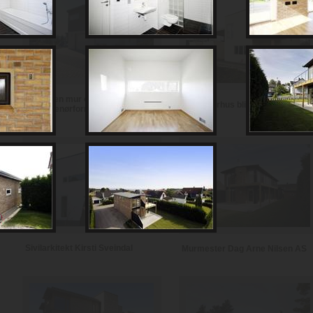
Notodden mur og
Se et murhus bli til i Fauske
entreprenørforretning
Sivilarkitekt Kirsti Sveindal
Murmester Dag Arne Nilsen AS