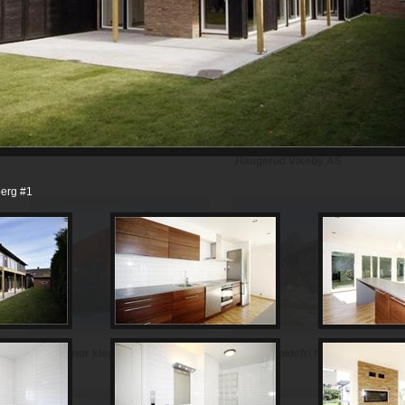
Th Johansen and Sønner AS
Haugerud Vikeby AS
erg #1
Vedlikeholdsfri hytte i teglstein
Hytte i mur kledd med skifer