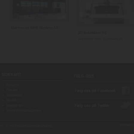
Murmester Eirik Hansen AS
3D Arkitekter AS
Murmester Einar Espedalen AS
SIDEKART
Forsiden
Om oss
Referanser
Aktuelt
Kontakt oss
Bestill Murhusmagasinet
Webdesign
o - E-post:
post@handverksmur.no