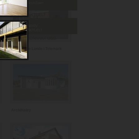
ArchiTown
ARKIV
AKTUELT
Barnehage Lunde i Telemark
ArchiHaley