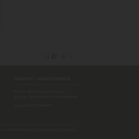
E-post:
post@handverksmur.no
Klikk her
for å komme til kontaktskjema
Logg inn
for forhandlere
 og webutvikling av
A2N Digitalbyrå/ Reklamebyrå