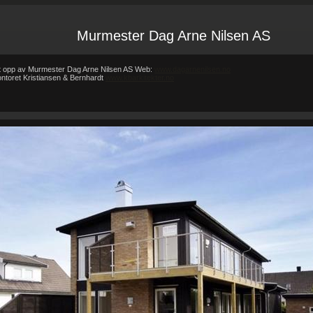
Murmester Dag Arne Nilsen AS
tt opp av Murmester Dag Arne Nilsen AS Web:
www.dagarnenilsen.no
kontoret Kristiansen & Bernhardt
www.kbarkitekter.no
Forsiden
Referanser
REFERANSER
-
-
REFERANSER
Teglhus R.B.Johannessen AS
Hytte i mur