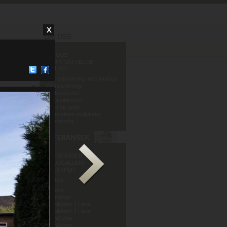
OM OSS
HVORFOR VELGE
MURHUS?
God lydisolering med murhus
Varmeisolering
Fuktsikkerhet
Brannsikkerhet
Form og farge
Grenseløse muligheter
Miljøvennlig
REFERANSER
BILDEGALLERI
HUSTYPER
Murhus
Mur og Puss AS
Sandve
Murmeldyr
ArchiMalist 1 Leca
ArchiMalist 2 Leca
ArchiCyber
ArchiAvant