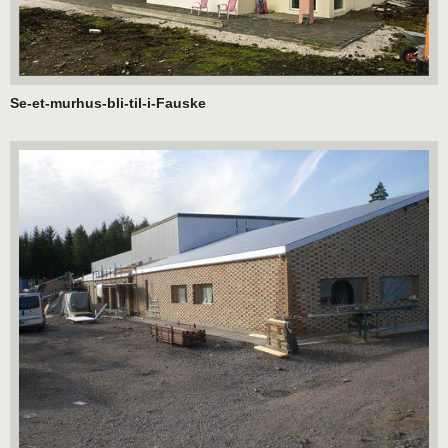
Se-et-murhus-bli-til-i-Fauske