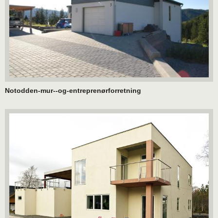
Notodden-mur--og-entreprenørforretning