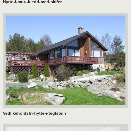
Hytte-i-mur--kledd-med-skifer
Vedlikeholdsfri-hytte-i-teglstein