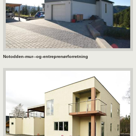
Notodden-mur--og-entreprenørforretning