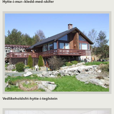
Hytte-i-mur--kledd-med-skifer
Vedlikeholdsfri-hytte-i-teglstein