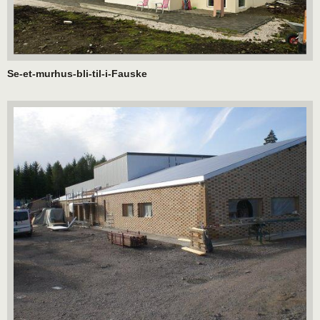
Se-et-murhus-bli-til-i-Fauske