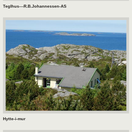
Teglhus---R.B.Johannessen-AS
Hytte-i-mur