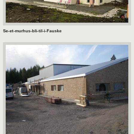
Se-et-murhus-bli-til-i-Fauske