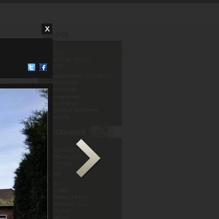
OM OSS
HVORFOR VELGE
MURHUS?
God lydisolering med murhus
Varmeisolering
Fuktsikkerhet
Brannsikkerhet
Form og farge
Grenseløse muligheter
Miljøvennlig
REFERANSER
BILDEGALLERI
HUSTYPER
Murhus
Mur og Puss AS
Sandve
Murmeldyr
ArchiMalist 1 Leca
ArchiMalist 2 Leca
ArchiCyber
ArchiAvant