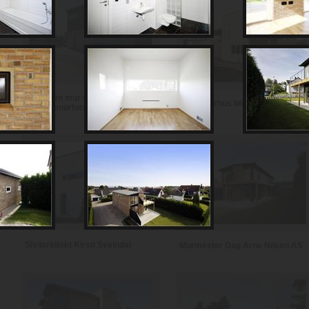
Notodden mur og
Se et murhus bli til i Fauske
entreprenørforretning
Sivilarkitekt Kirsti Sveindal
Murmester Dag Arne Nilsen AS