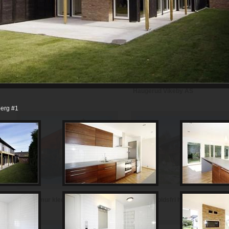
Th Johansen and Sønner AS
Haugerud Vikeby AS
erg #1
Vedlikeholdsfri hytte i teglstein
Hytte i mur kledd med skifer