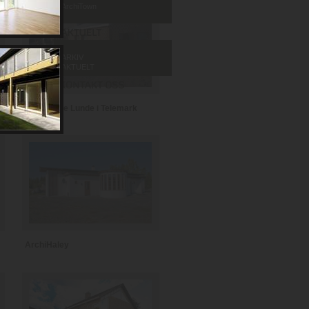
ArchiTown
ARKIV
AKTUELT
Barnehage Lunde i Telemark
ArchiHaley