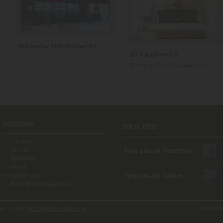
Murmester Eirik Hansen AS
3D Arkitekter AS
Murmester Einar Espedalen AS
SIDEKART
Forsiden
Om oss
Referanser
Aktuelt
Kontakt oss
Bestill Murhusmagasinet
Webdesign
o - E-post:
post@handverksmur.no