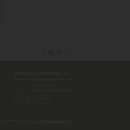
E-post:
post@handverksmur.no
Klikk her
for å komme til kontaktskjema
Logg inn
for forhandlere
 og webutvikling av
A2N Digitalbyrå/ Reklamebyrå