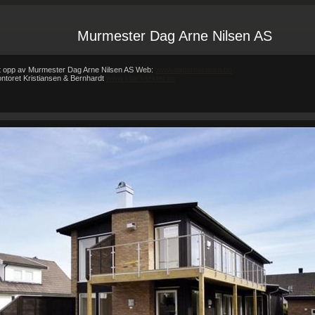
Murmester Dag Arne Nilsen AS
tt opp av Murmester Dag Arne Nilsen AS Web:
www.dagarnenilsen.no
kontoret Kristiansen & Bernhardt
www.kbarkitekter.no
Forsiden
Referanser
REFERANSER
-
-
REFERANSER
Teglhus R.B.Johannessen AS
Hytte i mur