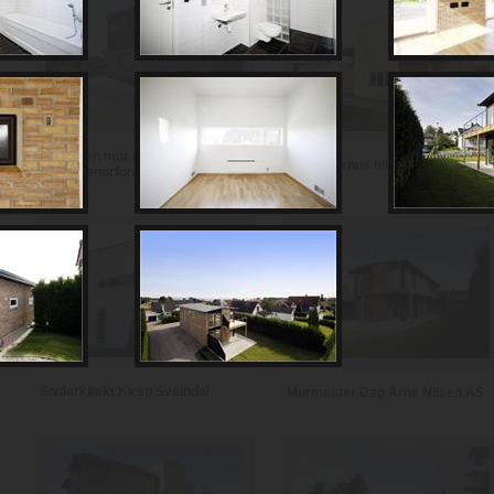
Notodden mur og
Se et murhus bli til i Fauske
entreprenørforretning
Sivilarkitekt Kirsti Sveindal
Murmester Dag Arne Nilsen AS