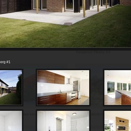
Th Johansen and Sønner AS
Haugerud Vikeby AS
erg #1
Vedlikeholdsfri hytte i teglstein
Hytte i mur kledd med skifer