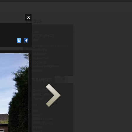
OM OSS
HVORFOR VELGE
MURHUS?
God lydisolering med murhus
Varmeisolering
Fuktsikkerhet
Brannsikkerhet
Form og farge
Grenseløse muligheter
Miljøvennlig
REFERANSER
BILDEGALLERI
HUSTYPER
Murhus
Mur og Puss AS
Sandve
Murmeldyr
ArchiMalist 1 Leca
ArchiMalist 2 Leca
ArchiCyber
ArchiAvant