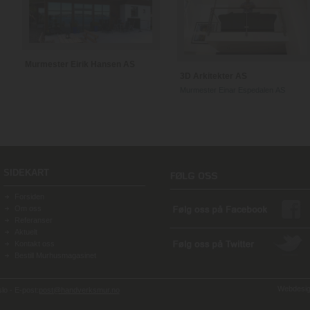
Murmester Eirik Hansen AS
3D Arkitekter AS
Murmester Einar Espedalen AS
SIDEKART
Forsiden
Om oss
Referanser
Aktuelt
Kontakt oss
Bestill Murhusmagasinet
Webdesign
o - E-post:
post@handverksmur.no