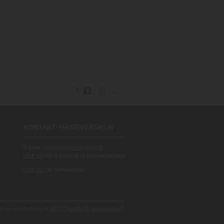
E-post:
post@handverksmur.no
Klikk her
for å komme til kontaktskjema
Logg inn
for forhandlere
 og webutvikling av
A2N Digitalbyrå/ Reklamebyrå