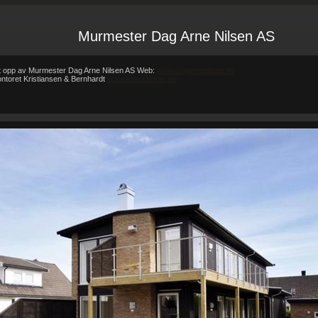
Murmester Dag Arne Nilsen AS
tt opp av Murmester Dag Arne Nilsen AS Web:
www.dagarnenilsen.no
kontoret Kristiansen & Bernhardt
www.kbarkitekter.no
Forsiden
Referanser
REFERANSER
-
-
REFERANSER
Teglhus R.B.Johannessen AS
Hytte i mur