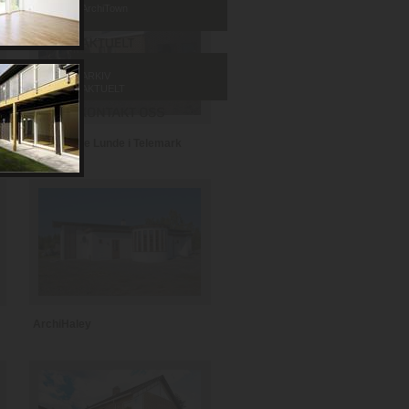
ArchiTown
ARKIV
AKTUELT
Barnehage Lunde i Telemark
ArchiHaley