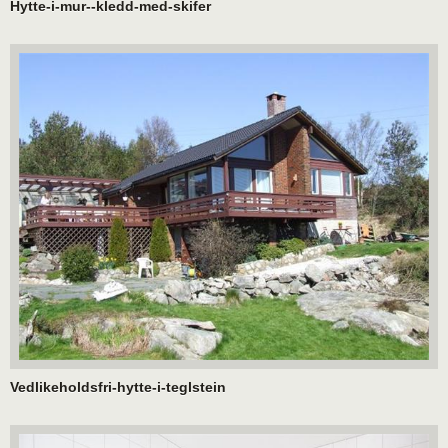
Hytte-i-mur--kledd-med-skifer
Vedlikeholdsfri-hytte-i-teglstein