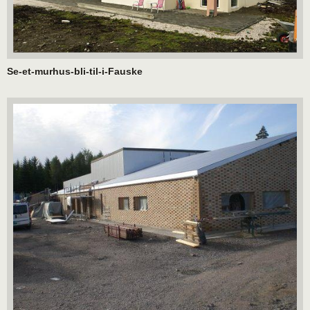
Se-et-murhus-bli-til-i-Fauske