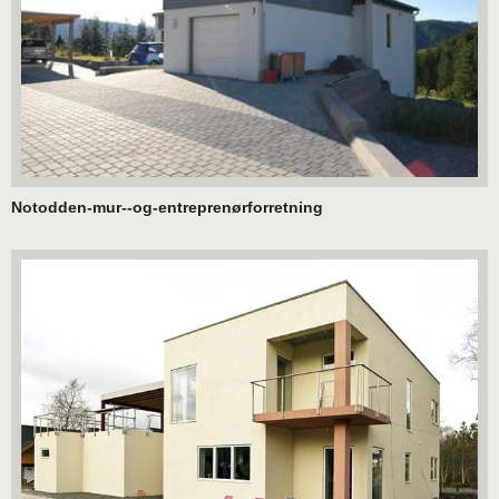
Notodden-mur--og-entreprenørforretning