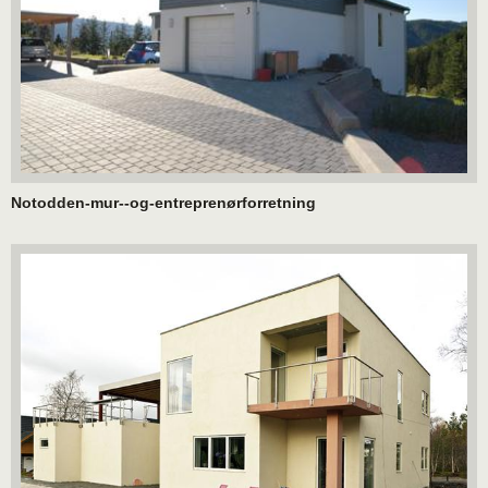
Notodden-mur--og-entreprenørforretning