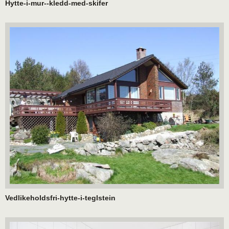
Hytte-i-mur--kledd-med-skifer
Vedlikeholdsfri-hytte-i-teglstein