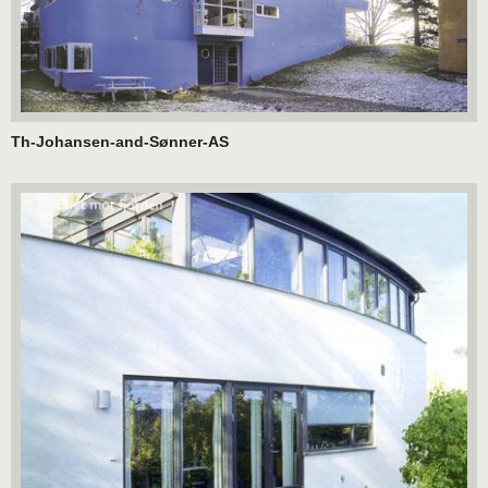
Th-Johansen-and-Sønner-AS