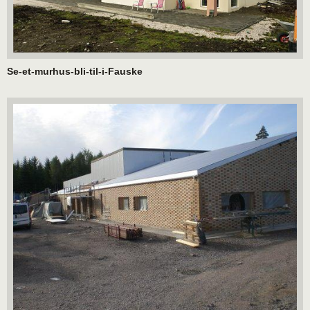
Se-et-murhus-bli-til-i-Fauske