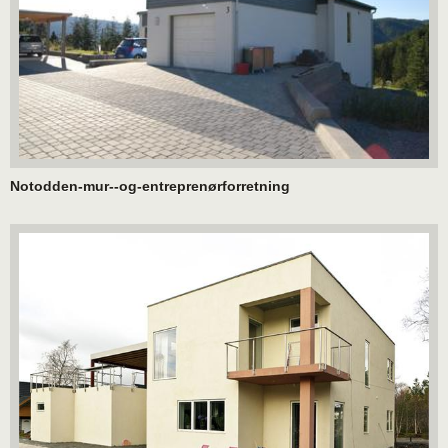
Notodden-mur--og-entreprenørforretning