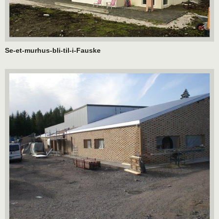
Se-et-murhus-bli-til-i-Fauske