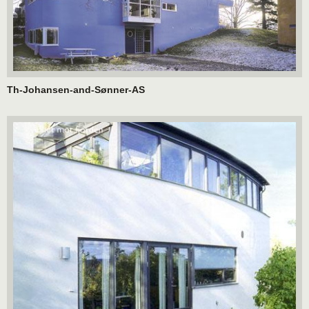
Th-Johansen-and-Sønner-AS