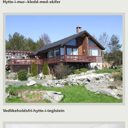
Hytte-i-mur--kledd-med-skifer
Vedlikeholdsfri-hytte-i-teglstein