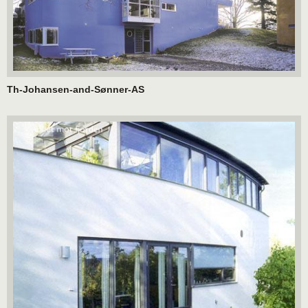
Th-Johansen-and-Sønner-AS