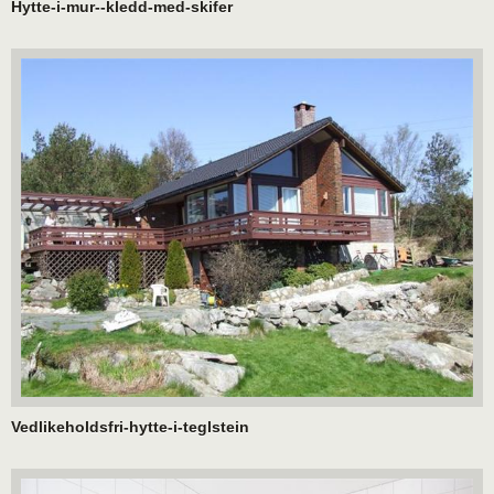
Hytte-i-mur--kledd-med-skifer
Vedlikeholdsfri-hytte-i-teglstein