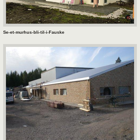
Se-et-murhus-bli-til-i-Fauske