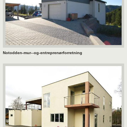
Notodden-mur--og-entreprenørforretning