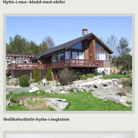
Hytte-i-mur--kledd-med-skifer
Vedlikeholdsfri-hytte-i-teglstein