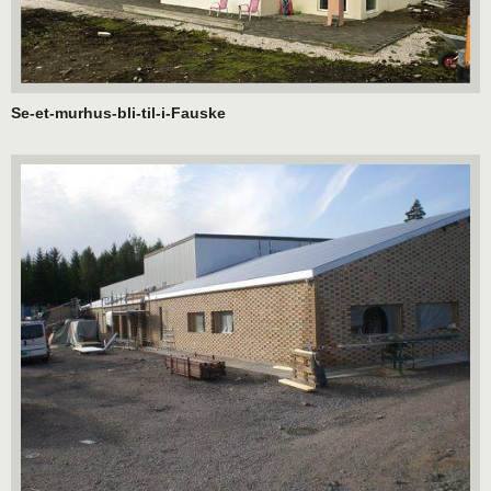
Se-et-murhus-bli-til-i-Fauske