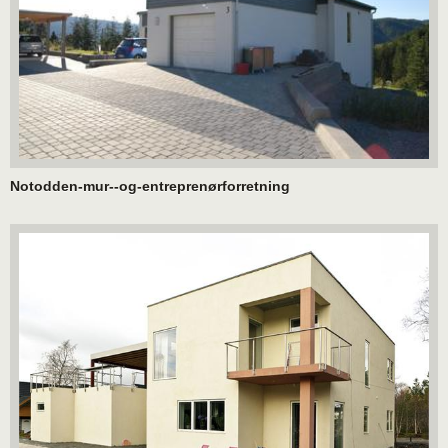
Notodden-mur--og-entreprenørforretning