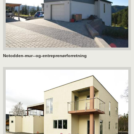
Notodden-mur--og-entreprenørforretning