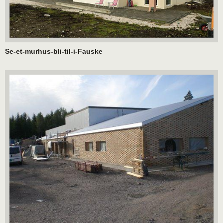
Se-et-murhus-bli-til-i-Fauske