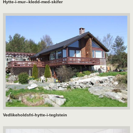
Hytte-i-mur--kledd-med-skifer
Vedlikeholdsfri-hytte-i-teglstein