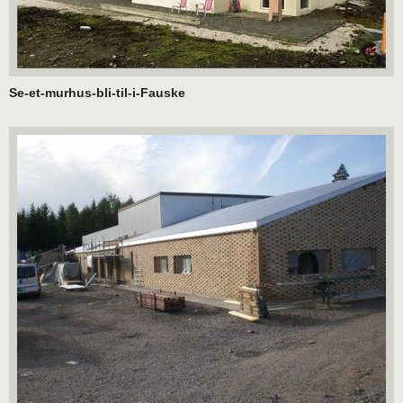
Se-et-murhus-bli-til-i-Fauske