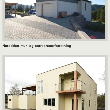
Notodden-mur--og-entreprenørforretning