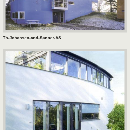
Th-Johansen-and-Sønner-AS