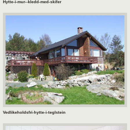
Hytte-i-mur--kledd-med-skifer
Vedlikeholdsfri-hytte-i-teglstein