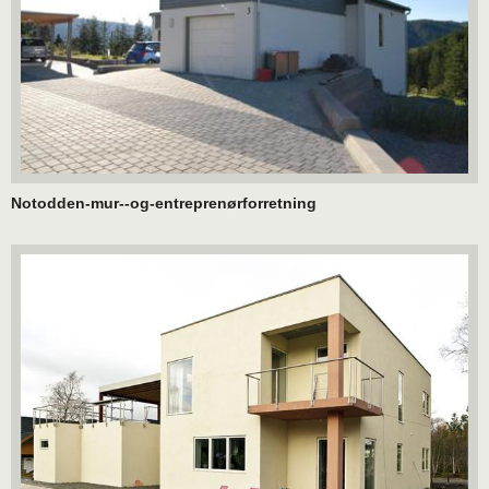
Notodden-mur--og-entreprenørforretning