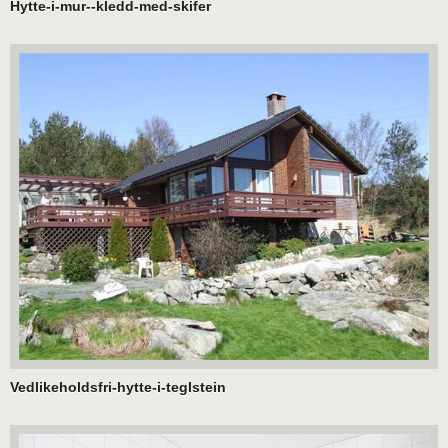
Hytte-i-mur--kledd-med-skifer
Vedlikeholdsfri-hytte-i-teglstein