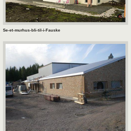
Se-et-murhus-bli-til-i-Fauske