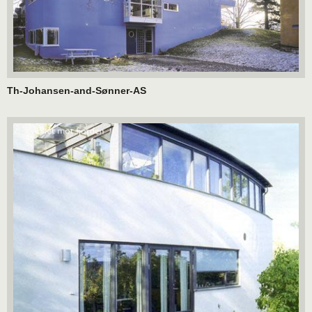
Th-Johansen-and-Sønner-AS