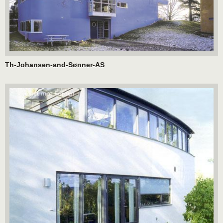
Th-Johansen-and-Sønner-AS