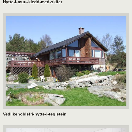
Hytte-i-mur--kledd-med-skifer
Vedlikeholdsfri-hytte-i-teglstein