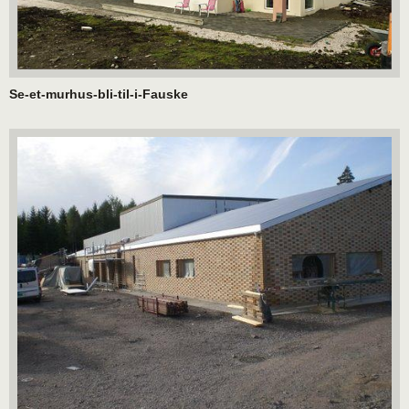
Se-et-murhus-bli-til-i-Fauske