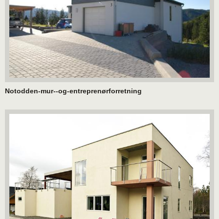
Notodden-mur--og-entreprenørforretning