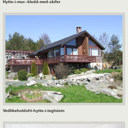
Hytte-i-mur--kledd-med-skifer
Vedlikeholdsfri-hytte-i-teglstein