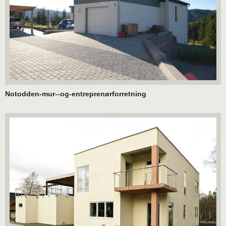
Notodden-mur--og-entreprenørforretning