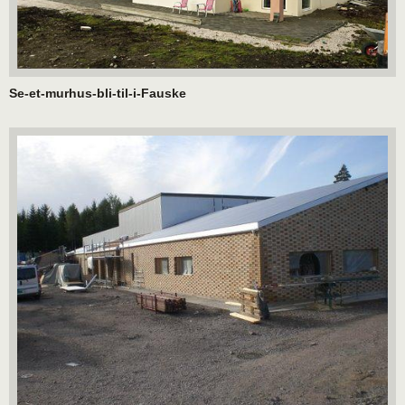
Se-et-murhus-bli-til-i-Fauske