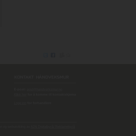
E-post:
post@handverksmur.no
Klikk her
for å komme til kontaktskjema
Logg inn
for forhandlere
 og webutvikling av
A2N Digitalbyrå/ Reklamebyrå