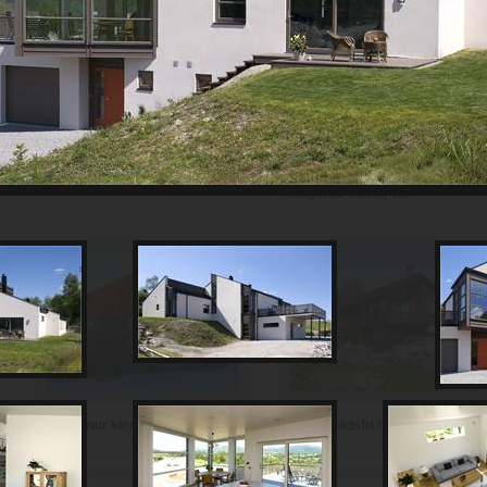
Th Johansen and Sønner AS
Haugerud Vikeby AS
Vedlikeholdsfri hytte i teglstein
Hytte i mur kledd med skifer