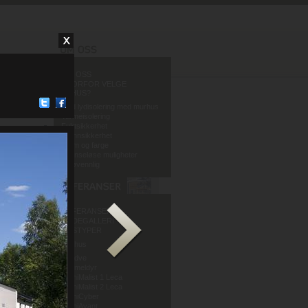
OM OSS
HVORFOR VELGE
MURHUS?
God lydisolering med murhus
Varmeisolering
Fuktsikkerhet
Brannsikkerhet
Form og farge
Grenseløse muligheter
Miljøvennlig
REFERANSER
BILDEGALLERI
HUSTYPER
Murhus
Mur og Puss AS
Sandve
Murmeldyr
ArchiMalist 1 Leca
ArchiMalist 2 Leca
ArchiCyber
ArchiAvant