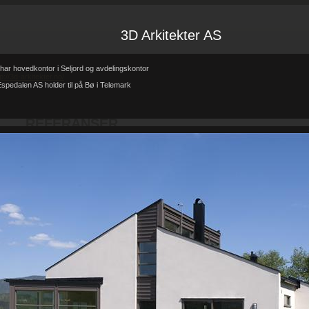
3D Arkitekter AS
har hovedkontor i Seljord og avdelingskontor
tp://3d-arkitekter.no/
spedalen AS holder til på Bø i Telemark
Forsiden
Referanser
REFERANSER
-
-
REFERANSER
Teglhus R.B.Johannessen AS
Hytte i mur