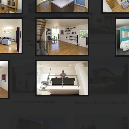
Notodden mur og
Se et murhus bli til i Fauske
entreprenørforretning
Sivilarkitekt Kirsti Sveindal
Murmester Dag Arne Nilsen AS