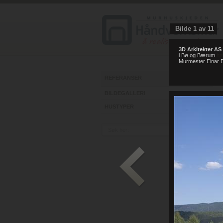
Bilde
1
av
11
3D Arkitekter AS
i Bø og Bærum
ht
Murmester Einar E
REFERANSER
BILDEGALLERI
HUSTYPER