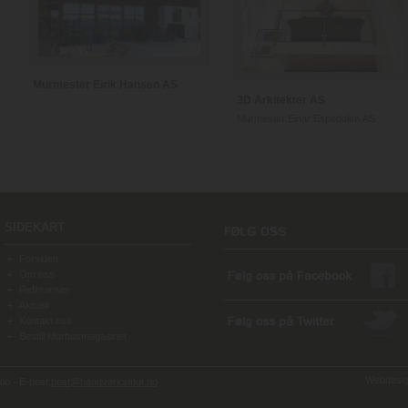
Murmester Eirik Hansen AS
3D Arkitekter AS
Murmester Einar Espedalen AS
SIDEKART
Forsiden
Om oss
Referanser
Aktuelt
Kontakt oss
Bestill Murhusmagasinet
Webdesign
o - E-post:
post@handverksmur.no