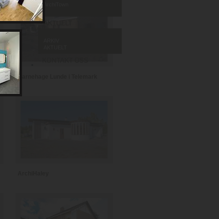
ArchiTown
ARKIV
AKTUELT
Barnehage Lunde i Telemark
ArchiHaley