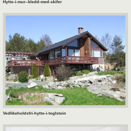
Hytte-i-mur--kledd-med-skifer
Vedlikeholdsfri-hytte-i-teglstein