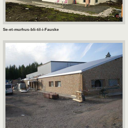
Se-et-murhus-bli-til-i-Fauske