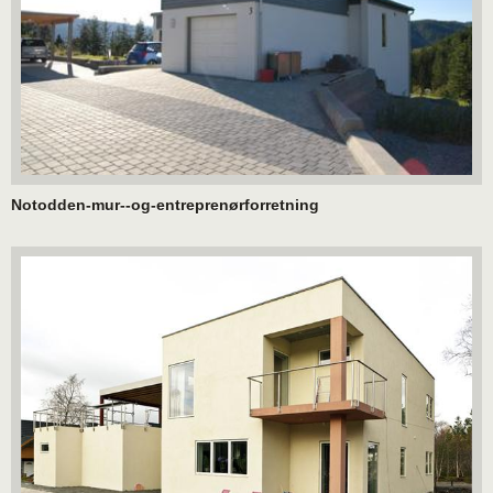
Notodden-mur--og-entreprenørforretning