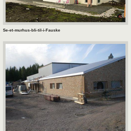
Se-et-murhus-bli-til-i-Fauske