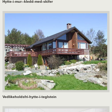
Hytte-i-mur--kledd-med-skifer
Vedlikeholdsfri-hytte-i-teglstein