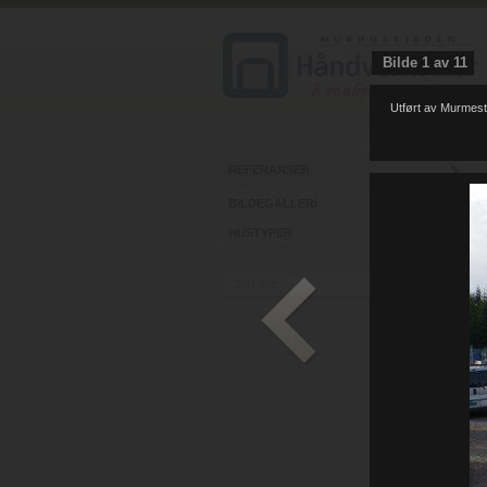
Bilde
1
av
11
Utført av Murmest
REFERANSER
BILDEGALLERI
HUSTYPER