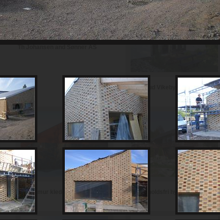
Th Johansen and Sønner AS
Haugerud Vikeby AS
Vedlikeholdsfri hytte i teglstein
Hytte i mur kledd med skifer