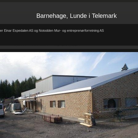
Barnehage, Lunde i Telemark
er Einar Espedalen AS og Notodden Mur- og entreprenørforretning AS
Forsiden
Referanser
REFERANSER
-
-
REFERANSER
Teglhus R.B.Johannessen AS
Hytte i mur