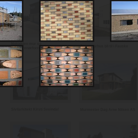
Notodden mur og
Se et murhus bli til i Fauske
entreprenørforretning
Sivilarkitekt Kirsti Sveindal
Murmester Dag Arne Nilsen AS