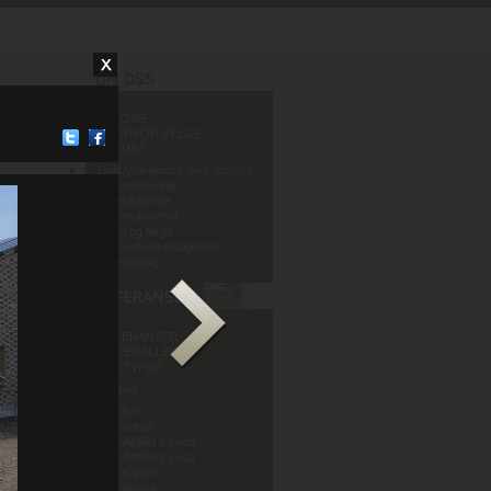
OM OSS
HVORFOR VELGE
MURHUS?
God lydisolering med murhus
Varmeisolering
Fuktsikkerhet
Brannsikkerhet
Form og farge
Grenseløse muligheter
Miljøvennlig
REFERANSER
BILDEGALLERI
HUSTYPER
Murhus
Mur og Puss AS
Sandve
Murmeldyr
ArchiMalist 1 Leca
ArchiMalist 2 Leca
ArchiCyber
ArchiAvant