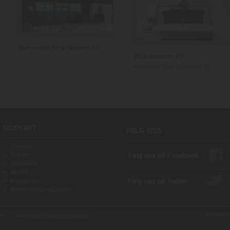
Murmester Eirik Hansen AS
3D Arkitekter AS
Murmester Einar Espedalen AS
SIDEKART
Forsiden
Om oss
Referanser
Aktuelt
Kontakt oss
Bestill Murhusmagasinet
Webdesign
o - E-post:
post@handverksmur.no