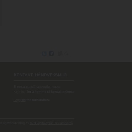
E-post:
post@handverksmur.no
Klikk her
for å komme til kontaktskjema
Logg inn
for forhandlere
 og webutvikling av
A2N Digitalbyrå/ Reklamebyrå