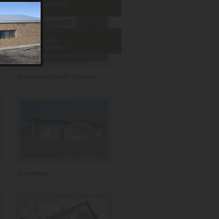
ArchiTown
ARKIV
AKTUELT
Barnehage Lunde i Telemark
ArchiHaley