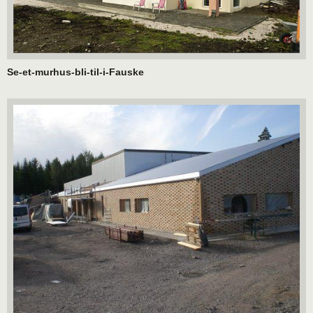
Se-et-murhus-bli-til-i-Fauske