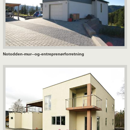
Notodden-mur--og-entreprenørforretning