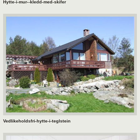
Hytte-i-mur--kledd-med-skifer
Vedlikeholdsfri-hytte-i-teglstein